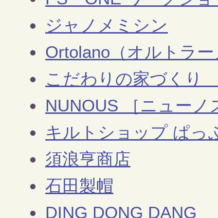
ジャノメミシン
Ortolano（オルトラ
こだわりの家づくり 雑
NUNOUS ［ニューノ
キルトショップ ぱっ
須浪亨商店
石田製帽
DING DONG DANG