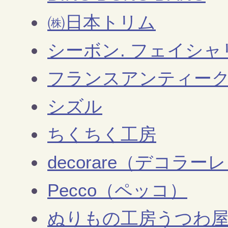
㈱日本トリム
シーボン. フェイシ
フランスアンティーク Dai
シズル
ちくちく工房
decorare（デコラー
Pecco（ペッコ）
ぬりもの工房うつわ