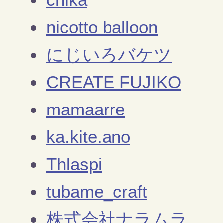
nicotto balloon
にじいろバケツ
CREATE FUJIKO
mamaarre
ka.kite.ano
Thlaspi
tubame_craft
株式会社ナラムラ