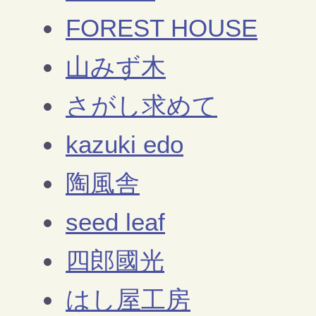
FOREST HOUSE
山みず木
さがし求めて
kazuki edo
陶風舎
seed leaf
四郎國光
はし屋工房