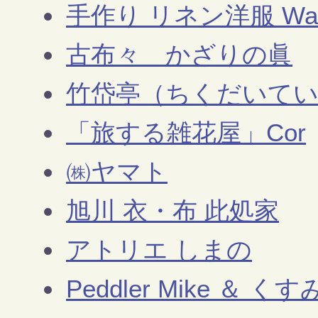
手作り リネン洋服 Wara
古布々 かざりの眞
竹岱亭（ちくだいて
「旅する雑花屋」Cor
㈱ヤマト
旭川 衣・布 此処家
アトリエ しまの
Peddler Mike ＆ く