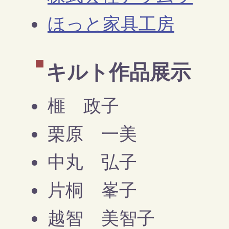
ほっと家具工房
キルト作品展示
榧 政子
栗原 一美
中丸 弘子
片桐 峯子
越智 美智子