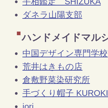
手相鑑定 SHIZUKA
ダネラ山陽支部
ハンドメイドマル
中国デザイン専門学校
荒井はきもの店
倉敷野菜染研究所
手づくり帽子 KUROK
iori