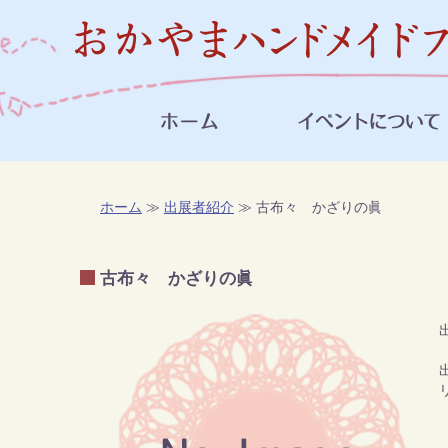
ホーム
≫
出展者紹介
≫ 古布々 かざりの眞
古布々 かざりの眞