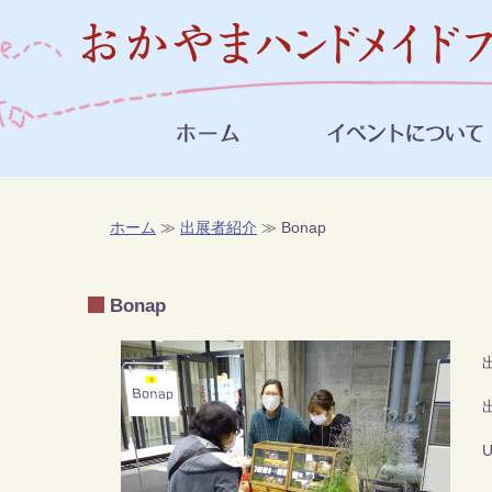
ホーム
≫
出展者紹介
≫ Bonap
Bonap