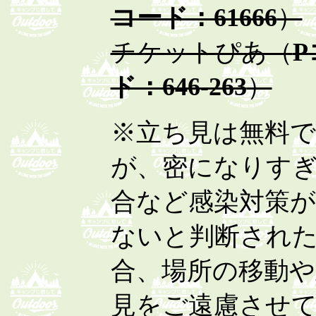
コード：61666
）
チケットぴあ（
P
ド：646-263
）
※立ち見は無料
が、密になりす
合など感染対策が
ないと判断され
合、場所の移動や
見をご遠慮させ